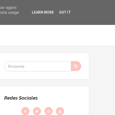
user-agent
erate usage
LEARN MORE
GOT IT
ORMACIÓN
DESPACHO PARROQUIAL
S
:
Redes Sociales