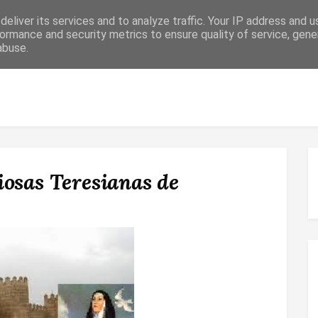
eliver its services and to analyze traffic. Your IP address and 
ormance and security metrics to ensure quality of service, gen
abuse.
 RELIGIOSO
CONFIRMACIÓN
MATRIMONIO
ESPACIO DE F
osas Teresianas de