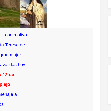
s, con motivo
nta Teresa de
 gran mujer.
y válidas hoy.
ía 12 de
mplejo
menaje a
nos