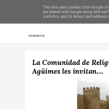
This site uses cookies from Google to d
are shared with Google along with perf
statistics, and to detect and address 
INICIO
SALUDA
BAUTIZOS
DESPERTAR
HORARIOS
La Comunidad de Religi
Agüimes les invitan....