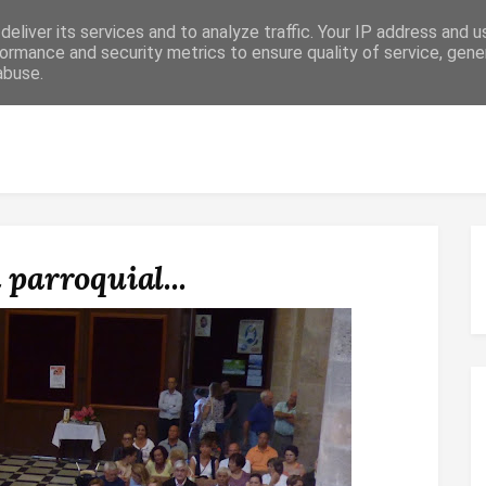
eliver its services and to analyze traffic. Your IP address and 
ormance and security metrics to ensure quality of service, gen
abuse.
 RELIGIOSO
CONFIRMACIÓN
MATRIMONIO
ESPACIO DE F
 parroquial...