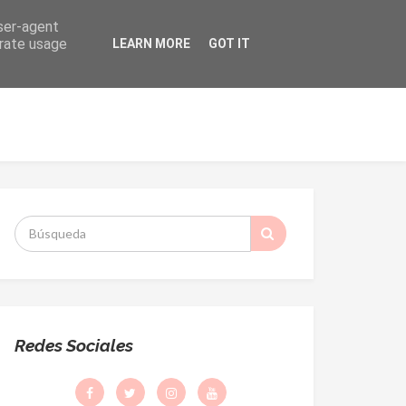
user-agent
erate usage
LEARN MORE
GOT IT
ORMACIÓN
DESPACHO PARROQUIAL
S
:
Redes Sociales