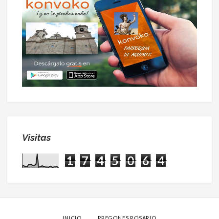
Visitas
1
7
4
5
0
6
4
INICIO
PREGONES ROSARIO