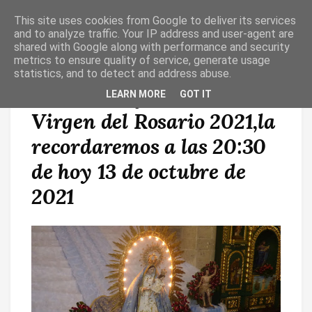
This site uses cookies from Google to deliver its services
T
O
and to analyze traffic. Your IP address and user-agent are
G
shared with Google along with performance and security
G
metrics to ensure quality of service, generate usage
L
statistics, and to detect and address abuse.
E
N
Eucaristía y Subida de la
LEARN MORE
GOT IT
A
V
Virgen del Rosario 2021,la
I
G
A
recordaremos a las 20:30
T
I
de hoy 13 de octubre de
O
N
2021