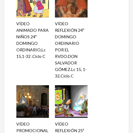
VÍDEO
VÍDEO
ANIMADO PARA
REFLEXIÓN 24º
NIÑOS 24º
DOMINGO
DOMINGO
ORDINARIO
ORDINARIO,Lc
POR EL
15,1-32 .Ciclo C
RVDO.DON
SALVADOR
GÓMEZ.Lc 15, 1-
32.Ciclo C
VÍDEO
VÍDEO
PROMOCIONAL
REFLEXIÓN 25º