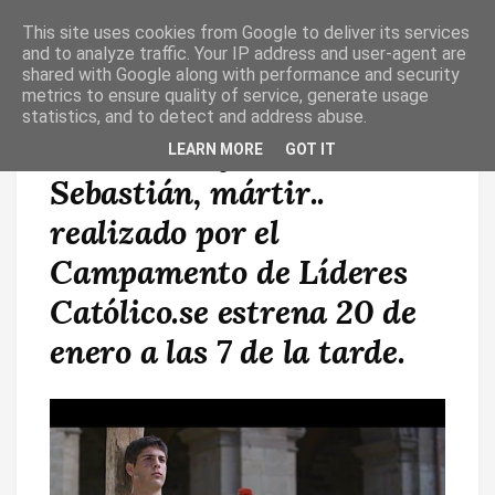
This site uses cookies from Google to deliver its services
T
O
and to analyze traffic. Your IP address and user-agent are
G
shared with Google along with performance and security
G
metrics to ensure quality of service, generate usage
L
statistics, and to detect and address abuse.
E
N
Cortometraje San
LEARN MORE
GOT IT
A
V
Sebastián, mártir..
I
G
A
realizado por el
T
I
Campamento de Líderes
O
N
Católico.se estrena 20 de
enero a las 7 de la tarde.