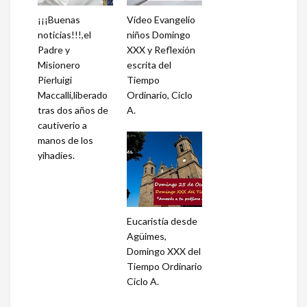
¡¡¡Buenas
Vídeo Evangelio
noticias!!!,el
niños Domingo
Padre y
XXX y Reflexión
Misionero
escrita del
Pierluigi
Tiempo
Maccalli,liberado
Ordinario, Ciclo
tras dos años de
A.
cautiverio a
manos de los
yihadíes.
Eucaristía desde
Agüimes,
Domingo XXX del
Tiempo Ordinario
Ciclo A.