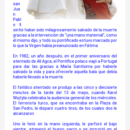
san
Jua
n
Pabl
o II
sintió haber sido milagrosamente salvado de la muerte
gracias a la intervención de “una mano maternal”, como
él mismo dijo, y todo su pontificado estuvo marcado por
lo que la Virgen había preanunciado en Fátima.
En 1982, un año después, en el primer aniversario del
atentado de Alí Agca, el Pontífice polaco viajó a Portugal
para dar las gracias a María Santísima por haberle
salvado la vida y para ofrecerle aquella bala que debía
haberle llevado a la muerte.
El fatídico atentado se produjo a las cinco y diecisiete
minutos de la tarde del 13 de mayo, cuando Karol
Wojtyla celebraba la audiencia general de los miércoles.
El terrorista turco, que se encontraba en la Plaza de
San Pedro, le disparó cuatro tiros, de los cuales dos le
alcanzaron.
Uno le hirió en la mano izquierda, le perforó el bajo
vientre, atravesó el hueso sacro y se incrustó en el