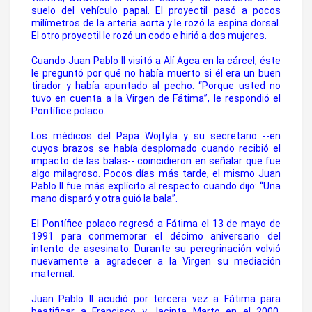
suelo del vehículo papal. El proyectil pasó a pocos
milímetros de la arteria aorta y le rozó la espina dorsal.
El otro proyectil le rozó un codo e hirió a dos mujeres.
Cuando Juan Pablo II visitó a Alí Agca en la cárcel, éste
le preguntó por qué no había muerto si él era un buen
tirador y había apuntado al pecho. “Porque usted no
tuvo en cuenta a la Virgen de Fátima”, le respondió el
Pontífice polaco.
Los médicos del Papa Wojtyla y su secretario --en
cuyos brazos se había desplomado cuando recibió el
impacto de las balas-- coincidieron en señalar que fue
algo milagroso. Pocos días más tarde, el mismo Juan
Pablo II fue más explícito al respecto cuando dijo: “Una
mano disparó y otra guió la bala”.
El Pontífice polaco regresó a Fátima el 13 de mayo de
1991 para conmemorar el décimo aniversario del
intento de asesinato. Durante su peregrinación volvió
nuevamente a agradecer a la Virgen su mediación
maternal.
Juan Pablo II acudió por tercera vez a Fátima para
beatificar a Francisco y Jacinta Marto en el 2000.