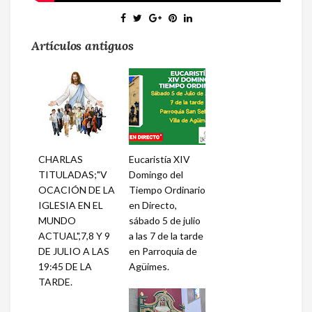
Artículos antiguos
CHARLAS
Eucaristía XIV
TITULADAS;"V
Domingo del
OCACIÓN DE LA
Tiempo Ordinario
IGLESIA EN EL
en Directo,
MUNDO
sábado 5 de julio
ACTUAL",7,8 Y 9
a las 7 de la tarde
DE JULIO A LAS
en Parroquia de
19:45 DE LA
Agüimes.
TARDE.