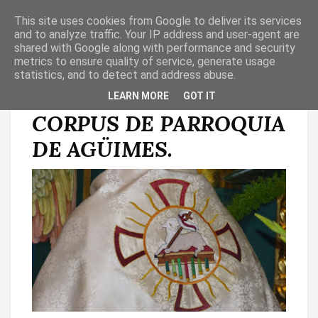
This site uses cookies from Google to deliver its services
T
O
and to analyze traffic. Your IP address and user-agent are
G
shared with Google along with performance and security
G
metrics to ensure quality of service, generate usage
L
statistics, and to detect and address abuse.
E
N
VÍDEO INVITACIÓN AL
LEARN MORE
GOT IT
A
V
CORPUS DE PARROQUIA
I
G
A
DE AGÜIMES.
T
I
O
N