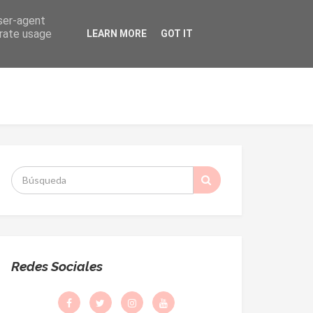
user-agent
erate usage
LEARN MORE
GOT IT
ORMACIÓN
DESPACHO PARROQUIAL
S
:
Redes Sociales