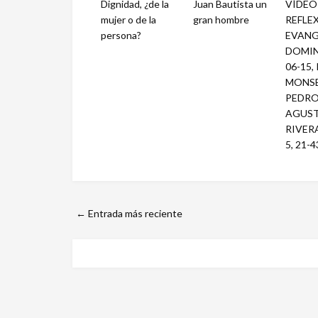
Dignidad, ¿de la
Juan Bautista un
VÍDEO
mujer o de la
gran hombre
REFLE
persona?
EVANG
DOMIN
06-15,
MONS
PEDR
AGUST
RIVERA
5, 21-43
← Entrada más reciente