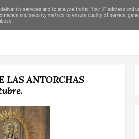
eliver its services and to analyze traffic. Your IP address and 
ormance and security metrics to ensure quality of service, gen
abuse.
 RELIGIOSO
CONFIRMACIÓN
MATRIMONIO
ESPACIO DE F
E LAS ANTORCHAS
tubre.