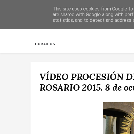
This site uses cookies from Google to d
are shared with Google along with perf
statistics, and to detect and address 
INICIO
SALUDA
BAUTIZOS
DESPERTAR
HORARIOS
VÍDEO PROCESIÓN D
ROSARIO 2015. 8 de oc