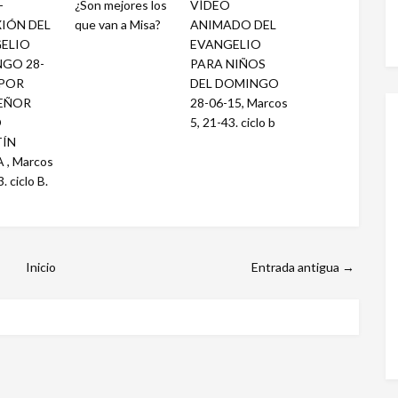
-
¿Son mejores los
VÍDEO
XIÓN DEL
que van a Misa?
ANIMADO DEL
ELIO
EVANGELIO
GO 28-
PARA NIÑOS
 POR
DEL DOMINGO
EÑOR
28-06-15, Marcos
O
5, 21-43. ciclo b
ÍN
 , Marcos
. ciclo B.
Inicio
Entrada antigua →