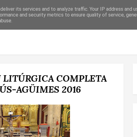
eliver its services and to analyze traffic. Your IP address and 
ormance and security metrics to ensure quality of service, gen
abuse.
 RELIGIOSO
CONFIRMACIÓN
MATRIMONIO
ESPACIO DE F
 LITÚRGICA COMPLETA
SÚS-AGÜIMES 2016