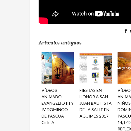
Artículos antiguos
VÍDEOS
FIESTAS EN
VÍDEO
ANIMADO
HONOR A SAN
ANIMA
EVANGELIO III Y
JUAN BAUTISTA
NIÑOS
IV DOMINGO
DE LA SALLE EN
DOMI
DE PASCUA
AGÜIMES 2017
PASCUA
Ciclo A
14,1-12
REFLE