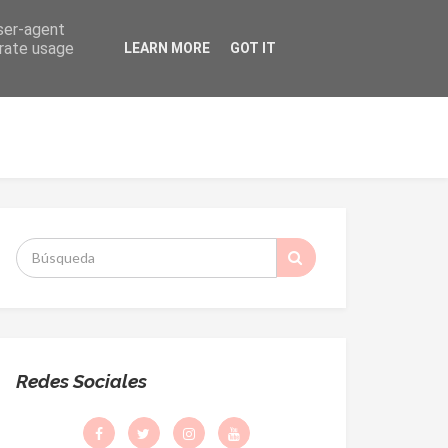
user-agent
erate usage
LEARN MORE
GOT IT
ORMACIÓN
DESPACHO PARROQUIAL
S
:
Redes Sociales