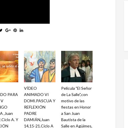
VÍDEO
Película "El Señor
DO PARA
ANIMADO VI
de La Salle",con
 V
DOMI.PASCUA Y
motivo de las
NGO
REFLEXIÓN
fiestas en Honor
 ,Juan
PADRE
a San Juan
.Ciclo A. Y
DAMIÁN,Juan
Bautista de la
XIÓN
14,15-21.Ciclo A
Salle en Agüimes,