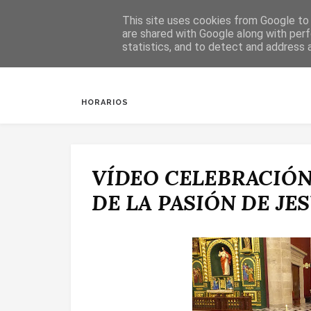
This site uses cookies from Google to d
are shared with Google along with perf
statistics, and to detect and address 
INICIO
SALUDA
BAUTIZOS
DESPERTAR
HORARIOS
VÍDEO CELEBRACIÓN
DE LA PASIÓN DE JE