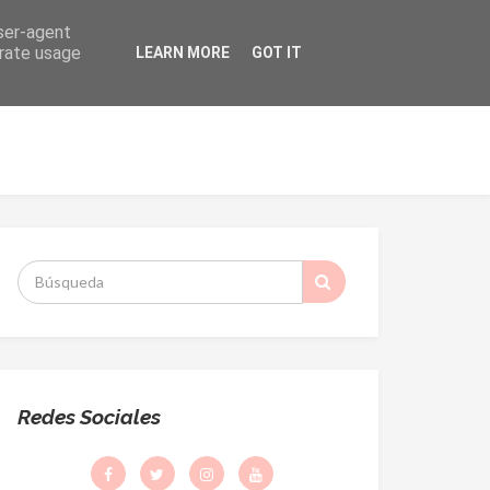
user-agent
erate usage
LEARN MORE
GOT IT
ORMACIÓN
DESPACHO PARROQUIAL
S
:
Redes Sociales