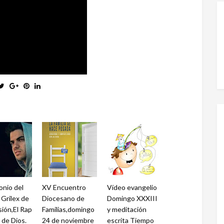
onio del
XV Encuentro
Vídeo evangelio
Grilex de
Diocesano de
Domingo XXXIII
ión,El Rap
Familias,domingo
y meditación
o de Dios.
24 de noviembre
escrita Tiempo