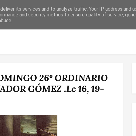
eliver its services and to analyze traffic. Your IP address and 
ormance and security metrics to ensure quality of service, gen
abuse.
 RELIGIOSO
CONFIRMACIÓN
MATRIMONIO
ESPACIO DE F
OMINGO 26º ORDINARIO
ADOR GÓMEZ .Lc 16, 19-