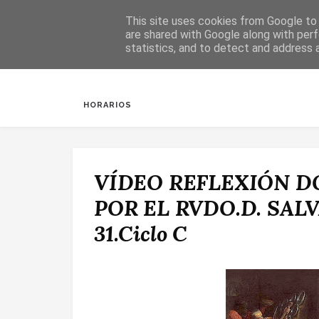
This site uses cookies from Google to d
are shared with Google along with perf
statistics, and to detect and address 
INICIO
SALUDA
BAUTIZOS
DESPERTAR
HORARIOS
VÍDEO REFLEXIÓN D
POR EL RVDO.D. SALV
31.Ciclo C