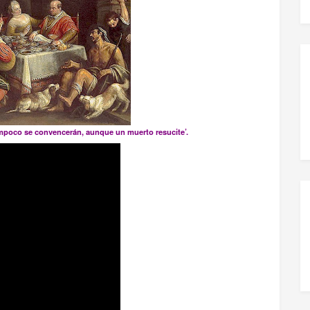
tampoco se convencerán, aunque un muerto resucite’.