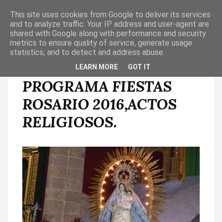
This site uses cookies from Google to deliver its services
T
O
and to analyze traffic. Your IP address and user-agent are
G
shared with Google along with performance and security
G
metrics to ensure quality of service, generate usage
L
statistics, and to detect and address abuse.
E
N
YA DISPONIBLE
LEARN MORE
GOT IT
A
V
PROGRAMA FIESTAS
I
G
A
ROSARIO 2016,ACTOS
T
I
RELIGIOSOS.
O
N