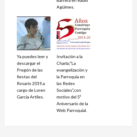
Barrera en Radio
Agüimes.
Ya puedes leer y
Invitación a la
descargar el
Charla;"La
Pregón de las
evangelización y
fiestas del
la Parroquia en
Rosario 2019,a
las Redes
cargo de Loren
Sociales",con
García Artíles.
motivo del 5º
Aniversario de la
Web Parroquial.