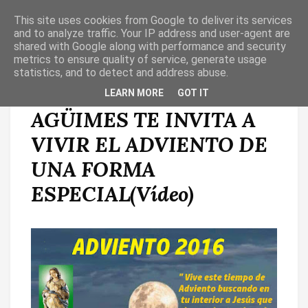
This site uses cookies from Google to deliver its services
T
O
and to analyze traffic. Your IP address and user-agent are
G
shared with Google along with performance and security
G
metrics to ensure quality of service, generate usage
L
statistics, and to detect and address abuse.
E
N
LA PARROQUIA DE
LEARN MORE
GOT IT
A
V
AGÜIMES TE INVITA A
I
G
A
VIVIR EL ADVIENTO DE
T
I
UNA FORMA
O
N
ESPECIAL(Vídeo)