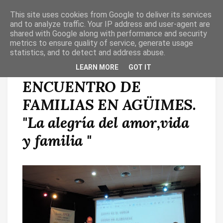
This site uses cookies from Google to deliver its services
T
O
and to analyze traffic. Your IP address and user-agent are
G
shared with Google along with performance and security
G
metrics to ensure quality of service, generate usage
L
statistics, and to detect and address abuse.
E
N
SANTA MISA
LEARN MORE
GOT IT
A
V
ENCUENTRO DE
I
G
A
FAMILIAS EN AGÜIMES.
T
I
"La alegría del amor,vida
O
N
y familia "