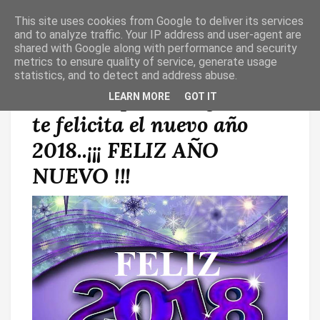
This site uses cookies from Google to deliver its services
T
O
and to analyze traffic. Your IP address and user-agent are
G
shared with Google along with performance and security
G
metrics to ensure quality of service, generate usage
L
statistics, and to detect and address abuse.
E
N
La Parroquia de Agüimes
LEARN MORE
GOT IT
A
V
te felicita el nuevo año
I
G
A
2018..¡¡¡ FELIZ AÑO
T
I
NUEVO !!!
O
N