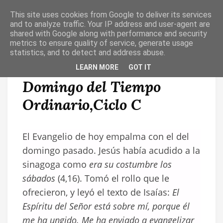
This site uses cookies from Google to deliver its services
T
O
and to analyze traffic. Your IP address and user-agent are
G
shared with Google along with performance and security
G
metrics to ensure quality of service, generate usage
L
statistics, and to detect and address abuse.
E
N
Meditación escrita del IV
LEARN MORE
GOT IT
A
V
Domingo del Tiempo
I
G
A
Ordinario,Ciclo C
T
I
O
N
El Evangelio de hoy empalma con el del
domingo pasado. Jesús había acudido a la
sinagoga como
era su costumbre los
sábados
(4,16). Tomó el rollo que le
ofrecieron, y leyó el texto de Isaías:
El
Espíritu del Señor está sobre mí, porque él
me ha ungido. Me ha enviado a evangelizar