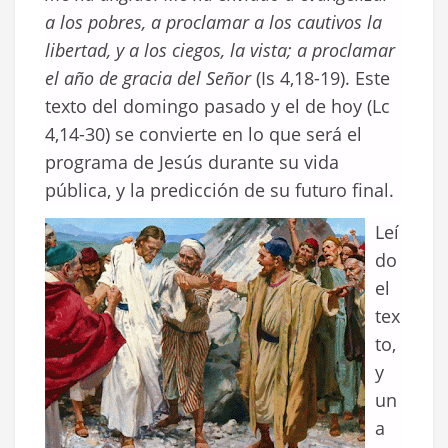
a los pobres, a proclamar a los cautivos la
libertad, y a los ciegos, la vista; a proclamar
el año de gracia del Señor
(Is 4,18-19). Este
texto del domingo pasado y el de hoy (Lc
4,14-30) se convierte en lo que será el
programa de Jesús durante su vida
pública, y la predicción de su futuro final.
Leí
do
el
tex
to,
y
un
a