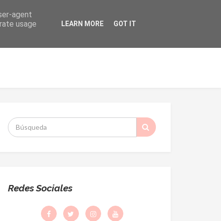
user-agent
erate usage
LEARN MORE
GOT IT
ORMACIÓN
DESPACHO PARROQUIAL
S
:
Redes Sociales