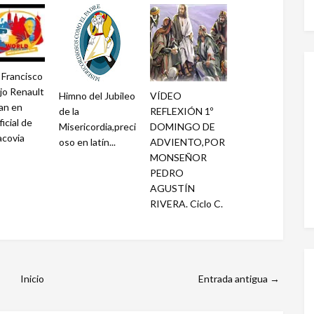
 Francisco
ejo Renault
Himno del Jubileo
VÍDEO
tan en
de la
REFLEXIÓN 1º
icial de
Misericordia,preci
DOMINGO DE
acovia
oso en latín...
ADVIENTO,POR
MONSEÑOR
PEDRO
AGUSTÍN
RIVERA. Ciclo C.
Inicio
Entrada antigua →