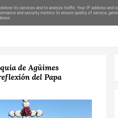
eliver its services and to analyze traffic. Your IP address and 
ormance and security metrics to ensure quality of service, gen
abuse.
 RELIGIOSO
CONFIRMACIÓN
MATRIMONIO
ESPACIO DE F
oquia de Agüimes
reflexión del Papa