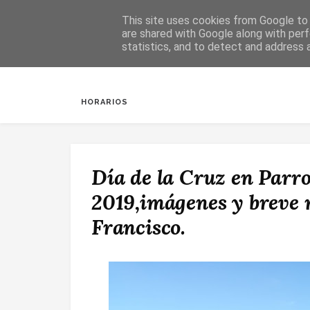
This site uses cookies from Google to d
are shared with Google along with perf
statistics, and to detect and address 
INICIO
SALUDA
BAUTIZOS
DESPERTAR
HORARIOS
Día de la Cruz en Parr
2019,imágenes y breve 
Francisco.