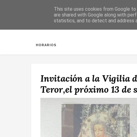
This site uses cookies from Google to d
are shared with Google along with perf
statistics, and to detect and address 
INICIO
SALUDA
BAUTIZOS
DESPERTAR
HORARIOS
Invitación a la Vigilia 
Teror,el próximo 13 de 