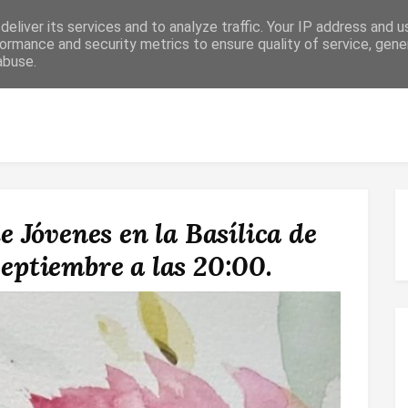
eliver its services and to analyze traffic. Your IP address and 
ormance and security metrics to ensure quality of service, gen
abuse.
 RELIGIOSO
CONFIRMACIÓN
MATRIMONIO
ESPACIO DE F
de Jóvenes en la Basílica de
septiembre a las 20:00.