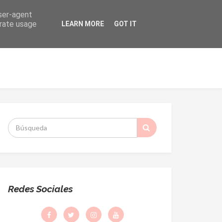
user-agent
erate usage
LEARN MORE
GOT IT
ORMACIÓN
DESPACHO PARROQUIAL
S
:
Redes Sociales