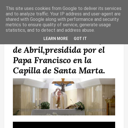
This site uses cookies from Google to deliver its services
T
O
and to analyze traffic. Your IP address and user-agent are
G
shared with Google along with performance and security
G
metrics to ensure quality of service, generate usage
L
statistics, and to detect and address abuse.
E
N
Vídeo Eucaristía de hoy 22
LEARN MORE
GOT IT
A
V
de Abril,presidida por el
I
G
A
Papa Francisco en la
T
I
Capilla de Santa Marta.
O
N