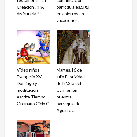
testamento,"La
comunicación
Creación"..¡¡¡A
parroquiales,Sigu
disfrutarla!!!
en abiertos en
vacaciones.
Vídeo niños
Martes,16 de
Evangelio XV
julio Festividad
Domingo y
de Nª:Sra del
meditación
Carmen en
escrita Tiempo
nuestra
Ordinario Ciclo C.
parroquia de
Agüimes.