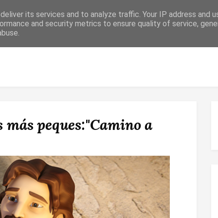
eliver its services and to analyze traffic. Your IP address and 
ormance and security metrics to ensure quality of service, gen
abuse.
 RELIGIOSO
CONFIRMACIÓN
MATRIMONIO
ESPACIO DE F
os más peques:"Camino a