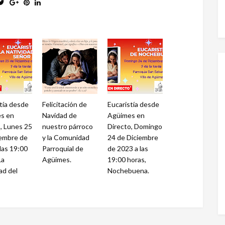
tía desde
Felicitación de
Eucaristía desde
s en
Navidad de
Agüimes en
, Lunes 25
nuestro párroco
Directo, Domingo
iembre de
y la Comunidad
24 de Diciembre
las 19:00
Parroquial de
de 2023 a las
La
Agüimes.
19:00 horas,
ad del
Nochebuena.