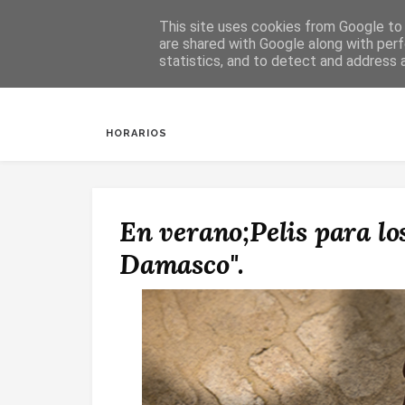
This site uses cookies from Google to d
are shared with Google along with perf
statistics, and to detect and address 
INICIO
SALUDA
BAUTIZOS
DESPERTAR
HORARIOS
En verano;Pelis para l
Damasco".