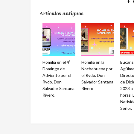
Artículos antiguos
Homilía en el 4º
Homilía en la
Eucaris
Domingo de
Nochebuena por
Agüime
Adviento por el
el Rvdo. Don
Directo
Rvdo. Don
Salvador Santana
de Dic
Salvador Santana
Rivero
2023 a 
Rivero.
horas, 
Nativid
Señor.