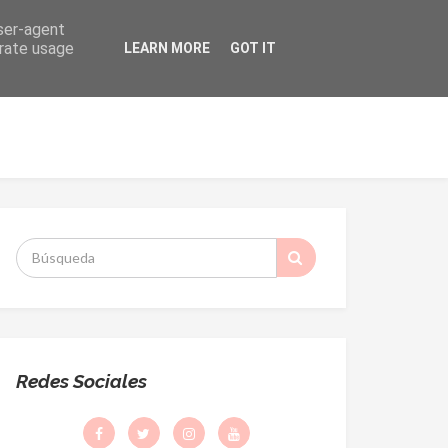
user-agent
erate usage
LEARN MORE
GOT IT
ORMACIÓN
DESPACHO PARROQUIAL
S
:
Redes Sociales