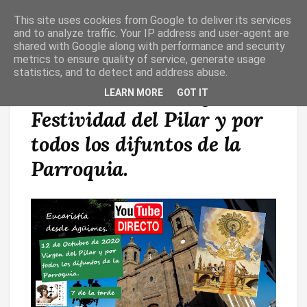
This site uses cookies from Google to deliver its services
T
O
and to analyze traffic. Your IP address and user-agent are
G
shared with Google along with performance and security
G
metrics to ensure quality of service, generate usage
L
statistics, and to detect and address abuse.
E
N
Eucaristía desde Agüimes,
LEARN MORE
GOT IT
A
V
Festividad del Pilar y por
I
G
A
todos los difuntos de la
T
I
Parroquia.
O
N