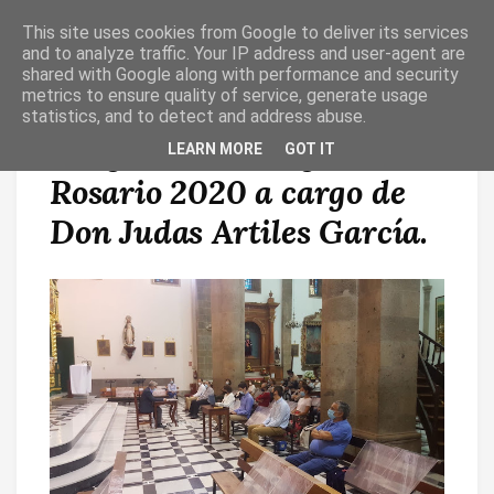
This site uses cookies from Google to deliver its services
T
O
and to analyze traffic. Your IP address and user-agent are
G
shared with Google along with performance and security
G
metrics to ensure quality of service, generate usage
L
statistics, and to detect and address abuse.
E
N
Imágenes del Pregón del
LEARN MORE
GOT IT
A
V
Rosario 2020 a cargo de
I
G
A
Don Judas Artiles García.
T
I
O
N