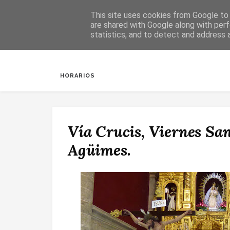
This site uses cookies from Google to d
are shared with Google along with perf
statistics, and to detect and address 
INICIO
SALUDA
BAUTIZOS
DESPERTAR
HORARIOS
Vía Crucis, Viernes Sa
Agüimes.