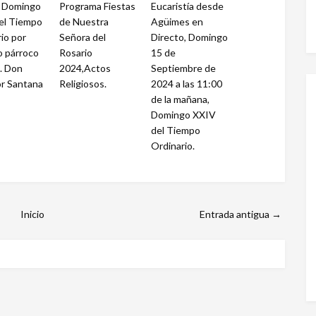
a Domingo
Programa Fiestas
Eucaristía desde
el Tiempo
de Nuestra
Agüimes en
io por
Señora del
Directo, Domingo
o párroco
Rosario
15 de
. Don
2024,Actos
Septiembre de
or Santana
Religiosos.
2024 a las 11:00
de la mañana,
Domingo XXIV
del Tiempo
Ordinario.
Inicio
Entrada antigua →