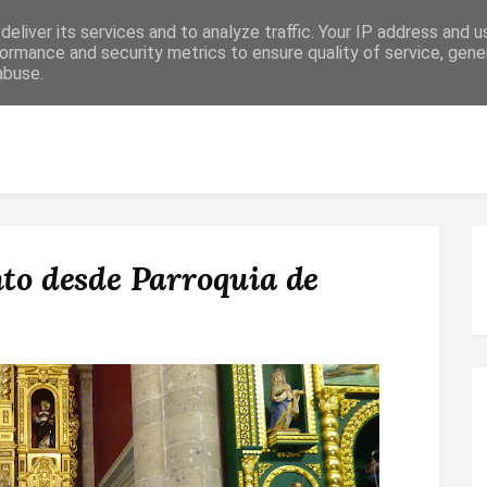
eliver its services and to analyze traffic. Your IP address and 
ormance and security metrics to ensure quality of service, gen
abuse.
 RELIGIOSO
CONFIRMACIÓN
MATRIMONIO
ESPACIO DE F
nto desde Parroquia de