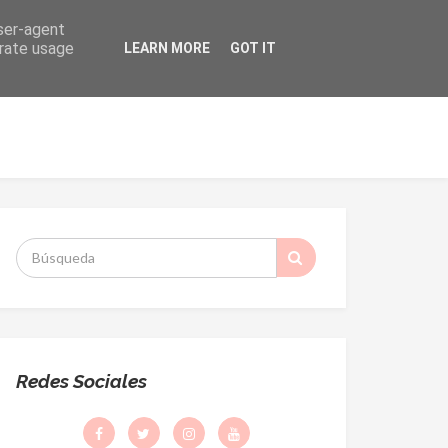
user-agent
erate usage
LEARN MORE
GOT IT
ORMACIÓN
DESPACHO PARROQUIAL
S
:
Redes Sociales