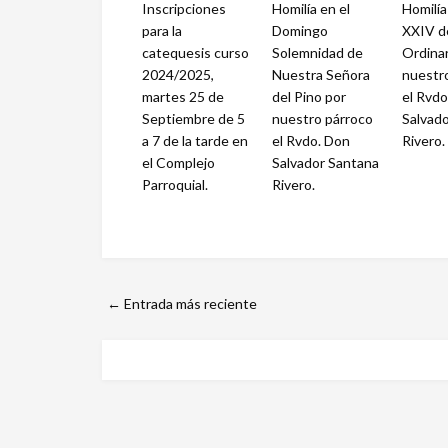
Inscripciones
Homilía en el
Homilí
para la
Domingo
XXIV d
catequesis curso
Solemnidad de
Ordinar
2024/2025,
Nuestra Señora
nuestr
martes 25 de
del Pino por
el Rvdo
Septiembre de 5
nuestro párroco
Salvad
a 7 de la tarde en
el Rvdo. Don
Rivero.
el Complejo
Salvador Santana
Parroquial.
Rivero.
← Entrada más reciente