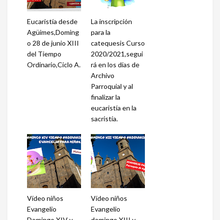
Eucaristía desde
La inscripción
Agüimes,Doming
para la
o 28 de junio XIII
catequesis Curso
del Tiempo
2020/2021,segui
Ordinario,Ciclo A.
rá en los días de
Archivo
Parroquial y al
finalizar la
eucaristía en la
sacristía.
Vídeo niños
Vídeo niños
Evangelio
Evangelio
Domingo XIV y
domingo XIII y