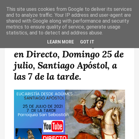
This site uses cookies from Google to deliver its services
T
O
and to analyze traffic. Your IP address and user-agent are
G
shared with Google along with performance and security
G
metrics to ensure quality of service, generate usage
L
statistics, and to detect and address abuse.
E
N
Eucaristía desde Agüimes
LEARN MORE
GOT IT
A
V
en Directo, Domingo 25 de
I
G
A
julio, Santiago Apóstol, a
T
I
las 7 de la tarde.
O
N