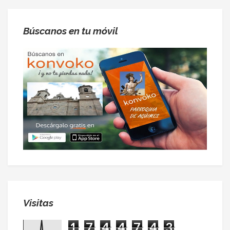
Búscanos en tu móvil
Visitas
1
7
4
4
7
4
3