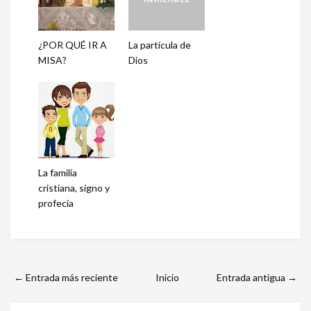
¿POR QUÉ IR A
La partícula de
MISA?
Dios
La familia
cristiana, signo y
profecía
← Entrada más reciente
Inicio
Entrada antigua →