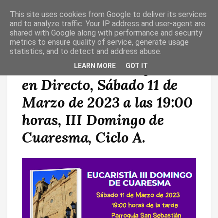
This site uses cookies from Google to deliver its services
T
O
and to analyze traffic. Your IP address and user-agent are
G
shared with Google along with performance and security
G
metrics to ensure quality of service, generate usage
L
statistics, and to detect and address abuse.
E
N
Eucaristía desde Agüimes
LEARN MORE
GOT IT
A
V
en Directo, Sábado 11 de
I
G
A
Marzo de 2023 a las 19:00
T
I
horas, III Domingo de
O
N
Cuaresma, Ciclo A.