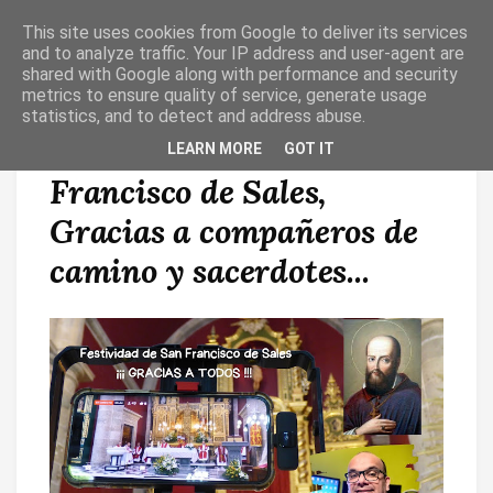
This site uses cookies from Google to deliver its services
T
O
and to analyze traffic. Your IP address and user-agent are
G
shared with Google along with performance and security
G
metrics to ensure quality of service, generate usage
L
statistics, and to detect and address abuse.
E
N
En la Festividad de San
LEARN MORE
GOT IT
A
V
Francisco de Sales,
I
G
A
Gracias a compañeros de
T
I
camino y sacerdotes...
O
N