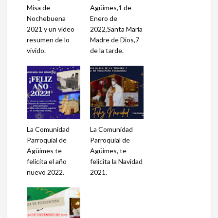
Misa de
Agüimes,1 de
Nochebuena
Enero de
2021 y un vídeo
2022,Santa María
resumen de lo
Madre de Dios,7
vivido.
de la tarde.
La Comunidad
La Comunidad
Parroquial de
Parroquial de
Agüimes te
Agüimes, te
felicita el año
felicita la Navidad
nuevo 2022.
2021.