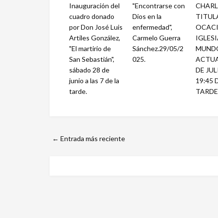
Inauguración del
"Encontrarse con
CHARL
cuadro donado
Dios en la
TITUL
por Don José Luis
enfermedad",
OCACI
Artiles González,
Carmelo Guerra
IGLESI
"El martirio de
Sánchez.29/05/2
MUND
San Sebastián",
025.
ACTUAL
sábado 28 de
DE JUL
junio a las 7 de la
19:45 
tarde.
TARDE
← Entrada más reciente