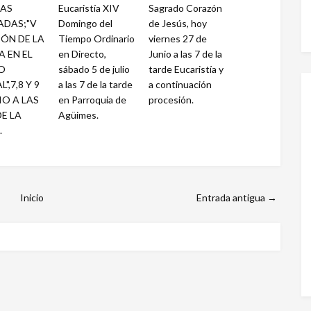
AS
Eucaristía XIV
Sagrado Corazón
ADAS;"V
Domingo del
de Jesús, hoy
ÓN DE LA
Tiempo Ordinario
viernes 27 de
A EN EL
en Directo,
Junio a las 7 de la
O
sábado 5 de julio
tarde Eucaristía y
",7,8 Y 9
a las 7 de la tarde
a continuación
IO A LAS
en Parroquia de
procesión.
DE LA
Agüimes.
.
Inicio
Entrada antigua →