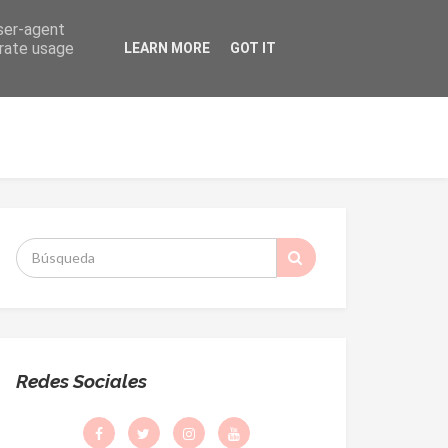
user-agent
erate usage
LEARN MORE
GOT IT
ORMACIÓN
DESPACHO PARROQUIAL
S
:
Redes Sociales