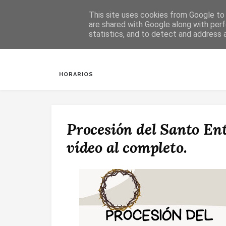
This site uses cookies from Google to d
are shared with Google along with perf
statistics, and to detect and address 
INICIO
SALUDA
BAUTIZOS
DESPERTAR
HORARIOS
Procesión del Santo En
vídeo al completo.