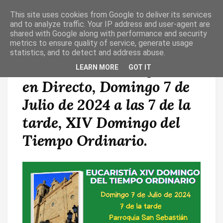
This site uses cookies from Google to deliver its services
T
O
and to analyze traffic. Your IP address and user-agent are
G
shared with Google along with performance and security
G
metrics to ensure quality of service, generate usage
L
statistics, and to detect and address abuse.
E
N
Eucaristía desde Agüimes
LEARN MORE
GOT IT
A
V
en Directo, Domingo 7 de
I
G
A
Julio de 2024 a las 7 de la
T
I
tarde, XIV Domingo del
O
N
Tiempo Ordinario.