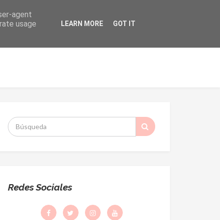
user-agent
erate usage
LEARN MORE
GOT IT
ORMACIÓN
DESPACHO PARROQUIAL
S
:
Redes Sociales