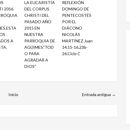
US
LA EUCARISTÍA
REFLEXIÓN
I 2016
DEL CORPUS
DOMINGO DE
RROQUIA
CHRISTI DEL
PENTECOSTÉS
PASADO AÑO
POR EL
ES.ESTA
2015 EN
DIÁCONO
OS
NUESTRA
NICOLÁS
ADOS A
PARROQUIA DE
MARTÍNEZ.Juan
STA.
AGÜIMES."TOD
14,15-16.23b-
O PARA
26.Ciclo C
AGRADAR A
DIOS"
Inicio
Entrada antigua →