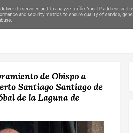
eliver its services and to analyze traffic. Your IP address and 
ormance and security metrics to ensure quality of service, gen
abuse.
 RELIGIOSO
CONFIRMACIÓN
MATRIMONIO
ESPACIO DE F
mbramiento de Obispo a
erto Santiago Santiago de
tóbal de la Laguna de