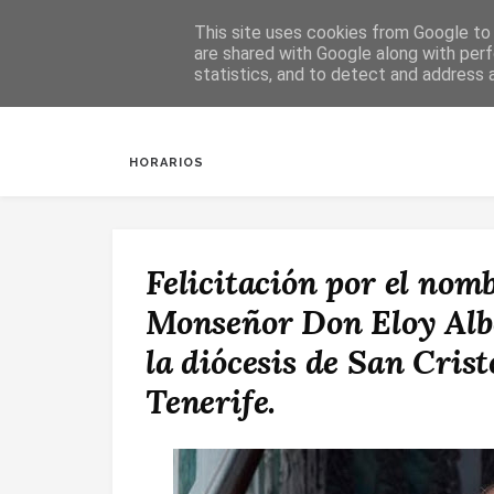
This site uses cookies from Google to d
are shared with Google along with perf
statistics, and to detect and address 
INICIO
SALUDA
BAUTIZOS
DESPERTAR
HORARIOS
Felicitación por el no
Monseñor Don Eloy Alb
la diócesis de San Cris
Tenerife.