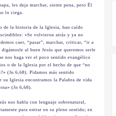
papa, les deja marchar, siente pena, pero Él
no lo ciega.
 de la historia de la Iglesia, han caído
cindibles: «Se volvieron atrás y ya no
emos caer, “pasar”, marchar, criticar, “ir a
a digámosle al buen Jesús que queremos serle
ue nos haga ver el poco sentido evangélico
ios o de la Iglesia por el hecho de que “no
s?» (Jn 6,68). Pidamos más sentido
e su Iglesia encontramos la Palabra de vida
erna» (Jn 6,68).
ús nos habla con lenguaje sobrenatural,
tamente para entrar en su pleno sentido; en