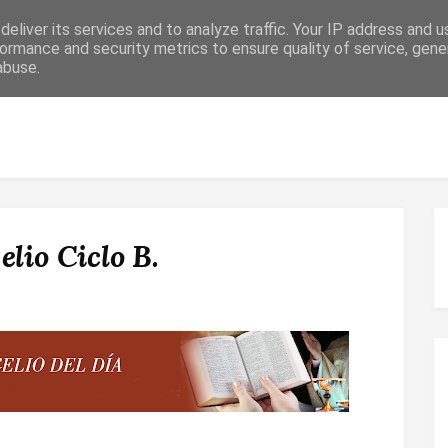
eliver its services and to analyze traffic. Your IP address and 
ormance and security metrics to ensure quality of service, gen
abuse.
 RELIGIOSO
CONFIRMACIÓN
MATRIMONIO
ESPACIO DE F
lio Ciclo B.