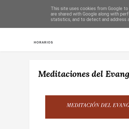
This site uses cookies from Google to d
are shared with Google along with perf
statistics, and to detect and address 
INICIO
SALUDA
BAUTIZOS
DESPERTAR
HORARIOS
Meditaciones del Evange