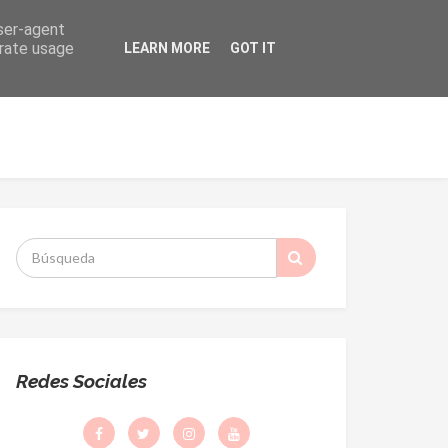
user-agent
erate usage
LEARN MORE
GOT IT
ORMACIÓN
DESPACHO PARROQUIAL
S
:
Redes Sociales