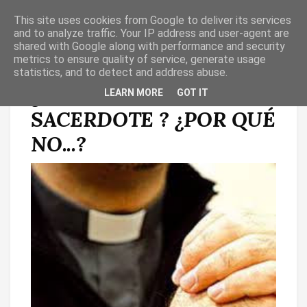
This site uses cookies from Google to deliver its services
T
O
and to analyze traffic. Your IP address and user-agent are
G
shared with Google along with performance and security
G
metrics to ensure quality of service, generate usage
L
statistics, and to detect and address abuse.
E
N
¿ POR QUÉ NO SER
LEARN MORE
GOT IT
A
V
SACERDOTE ? ¿POR QUÉ
I
G
A
NO...?
T
I
O
N