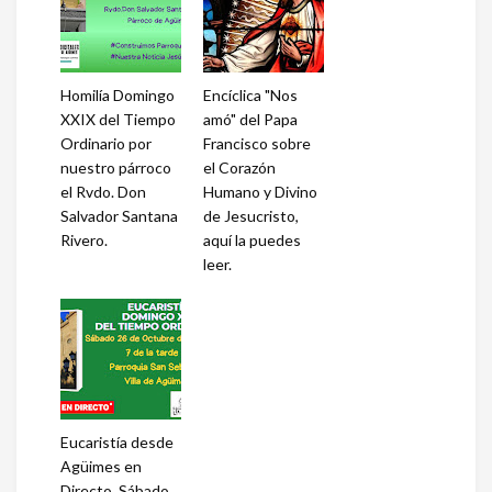
Homilía Domingo
Encíclica "Nos
XXIX del Tiempo
amó" del Papa
Ordinario por
Francisco sobre
nuestro párroco
el Corazón
el Rvdo. Don
Humano y Divino
Salvador Santana
de Jesucristo,
Rivero.
aquí la puedes
leer.
Eucaristía desde
Agüimes en
Directo, Sábado