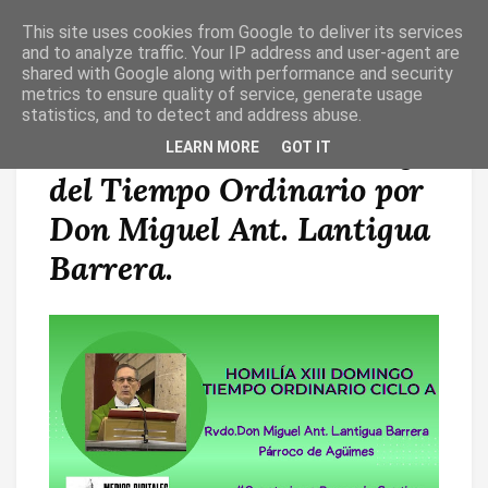
This site uses cookies from Google to deliver its services
T
O
and to analyze traffic. Your IP address and user-agent are
G
shared with Google along with performance and security
G
metrics to ensure quality of service, generate usage
L
statistics, and to detect and address abuse.
E
N
Homilía en el 13º Domingo
LEARN MORE
GOT IT
A
V
del Tiempo Ordinario por
I
G
A
Don Miguel Ant. Lantigua
T
I
Barrera.
O
N