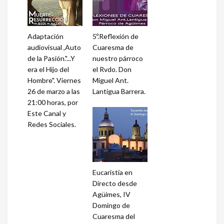
Adaptación
5º.Reflexión de
audiovisual ,Auto
Cuaresma de
de la Pasión."...Y
nuestro párroco
era el Hijo del
el Rvdo. Don
Hombre". Viernes
Miguel Ant.
26 de marzo a las
Lantigua Barrera.
21:00 horas, por
Este Canal y
Redes Sociales.
Eucaristía en
Directo desde
Agüimes, IV
Domingo de
Cuaresma del