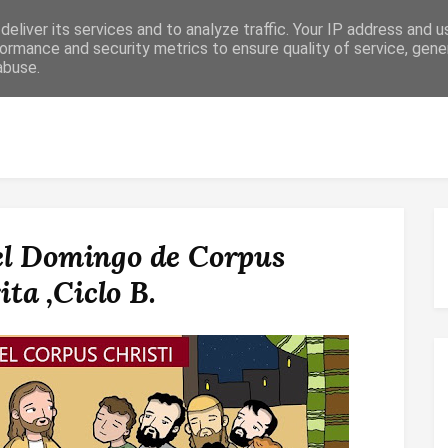
eliver its services and to analyze traffic. Your IP address and 
ormance and security metrics to ensure quality of service, gen
abuse.
 RELIGIOSO
CONFIRMACIÓN
MATRIMONIO
ESPACIO DE F
el Domingo de Corpus
ita ,Ciclo B.