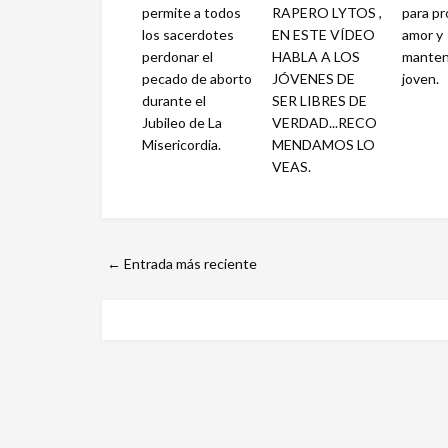
permite a todos
RAPERO LYTOS ,
para pr
los sacerdotes
EN ESTE VÍDEO
amor y
perdonar el
HABLA A LOS
manten
pecado de aborto
JÓVENES DE
joven.
durante el
SER LIBRES DE
Jubileo de La
VERDAD...RECO
Misericordia.
MENDAMOS LO
VEAS.
← Entrada más reciente