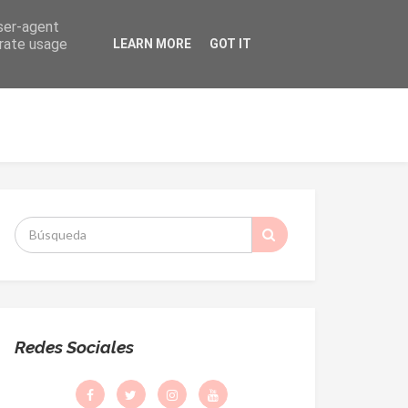
user-agent
erate usage
LEARN MORE
GOT IT
ORMACIÓN
DESPACHO PARROQUIAL
S
:
Redes Sociales