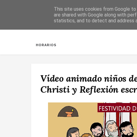
This site uses cookies from Google to d
are shared with Google along with perf
statistics, and to detect and address 
INICIO
SALUDA
BAUTIZOS
DESPERTAR
HORARIOS
Vídeo animado niños d
Christi y Reflexión escr